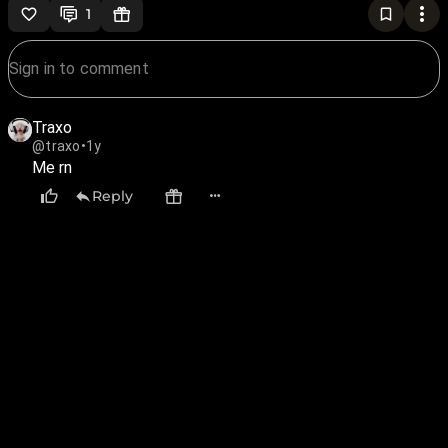
1
Traxo
@traxo
•
1y
Me rn
Reply